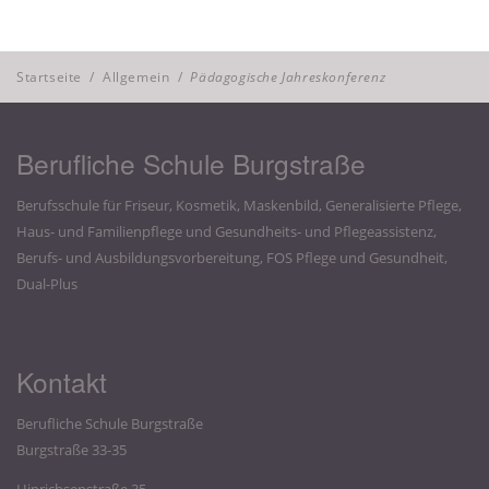
Startseite
/
Allgemein
/
Pädagogische Jahreskonferenz
Berufliche Schule Burgstraße
Berufsschule für Friseur, Kosmetik, Maskenbild, Generalisierte Pflege,
Haus- und Familienpflege und Gesundheits- und Pflegeassistenz,
Berufs- und Ausbildungsvorbereitung, FOS Pflege und Gesundheit,
Dual-Plus
Kontakt
Berufliche Schule Burgstraße
Burgstraße 33-35
Hinrichsenstraße 35