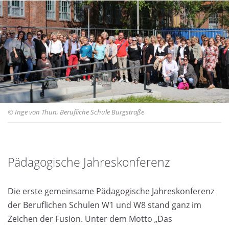
© Inge von Thun, Berufliche Schule Burgstraße
Pädagogische Jahreskonferenz
Pädagogische
Die erste gemeinsame Pädagogische Jahreskonferenz
Jahreskonferenz
der Beruflichen Schulen W1 und W8 stand ganz im
Zeichen der Fusion. Unter dem Motto „Das