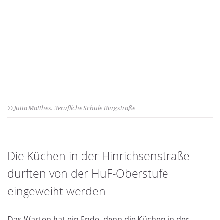
© Jutta Matthes, Berufliche Schule Burgstraße
Die Küchen in der Hinrichsenstraße
Wir dürfen endlich wieder
durften von der HuF-Oberstufe
kochen!
eingeweiht werden
Das Warten hat ein Ende, denn die Küchen in der